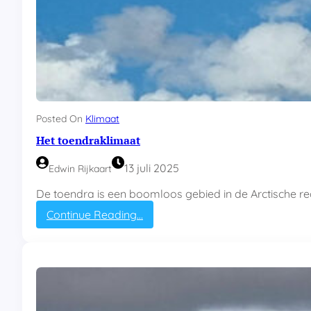
Posted On
Klimaat
Het toendraklimaat
13 juli 2025
Edwin Rijkaart
De toendra is een boomloos gebied in de Arctische 
:
Continue Reading…
H
e
t
t
o
e