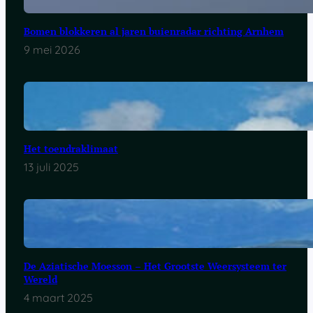
Bomen blokkeren al jaren buienradar richting Arnhem
9 mei 2026
Het toendraklimaat
13 juli 2025
De Aziatische Moesson – Het Grootste Weersysteem ter
Wereld
4 maart 2025