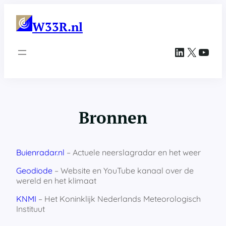
Ga
naar
W33R.nl
de
inhoud
LinkedIn
X
YouTube
Bronnen
Buienradar.nl
– Actuele neerslagradar en het weer
Geodiode
– Website en YouTube kanaal over de
wereld en het klimaat
KNMI
– Het Koninklijk Nederlands Meteorologisch
Instituut